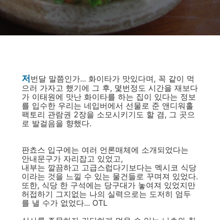
저
번달 말쯤인가... 화이타가 맛있다며, 꼭 같이 먹
으러 가자고 했기에 그 후, 몇번정도 시간을 재보다
가 이태원에 맛난 화이타를 하는 집이 있다는 정보
를 입수한 우리는 네입버에서 선물로 준 앤디워홀
팩토리 관람권 2장을 소모시키기도 할 겸, 그 곳으
로 발걸음을 향했다.
판쵸스 입구에는 여러 언론매체에 소개되었다는
안내문구가 자리잡고 있었고,
내부는 깔끔하고 고급스럽다기보다는 멕시코 식당
이라는 것을 느낄 수 있는 물건들로 꾸며져 있었다.
또한, 식당 한 구석에는 당구대가 놓여져 있었지만
허접하기 그지없는 나의 실력으로는 도저히 엄두
를 낼 수가 없었다... OTL