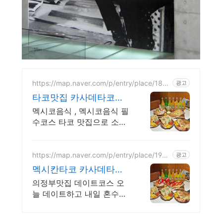
https://map.naver.com/p/entry/place/1869
광고
946317
타코맛집 카사데타코화
성상륙! 이제는 기다림없
멕시코음식 , 멕시코음식 필
이 예약하세요
수코스 타코 맛집으로 소문
난 맛집!
https://map.naver.com/p/entry/place/190
광고
4407353
멕시칸타코 카사데타코
의정부 의정부 타코맛집
의정부맛집 데이트코스 오
늘 데이트하고 내일 혼수맞
추러 갑니다. 멕시코여행 보
내드립니다. 맛본순간 눈앞