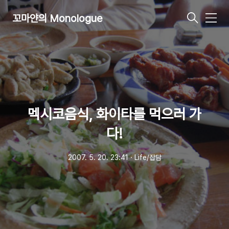
꼬마얀의 Monologue
메
뉴
멕시코음식, 화이타를 먹으러 가
다!
2007. 5. 20. 23:41
ㆍ
Life/잡담