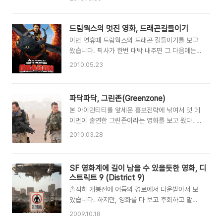
만인들에 대한 느낌을 좀 더 알게 되고 흥미를 가
글쓴이 평점 영화를 좋아하는 분들께는 괜찮은 대
질 수 있게 된 것 같습니다. 이 영화의 여주인공으
만영화를 소개해드리고, 대만 여행을 계획중이신
로는 말할 수 없는 비밀로 인기 여배우로 거듭난
분들께는 여행을 좀 더 즐겁고 뚜렷한 목적성을 가
드림웍스의 멋진 영화, 드래곤길들이기
계륜미가 나오게 됩니다. 제가 이 영화를 보게 된
지게끔 해보고자 짧은 글이지만 끄적거려 봅니다.
이번 연휴때 드림웍스의 드래곤 길들이기를 보고
가장 큰 ..
개인적으로 이 영화를 계기로 기존에는 막연하기
왔습니다. 픽사가 한번 대박 내주면 그 다음에는
만 했던 대만이라는 나라에 대해서 많이 알게 되었
드림웍스가 대박내주고... 이런 구조다보니 픽사와
2010.05.23
으며, 좋아하게 된 계기가 되기도 했습니다. 이 영
드림웍스의 애니메이션들은 대체적으로 즐겨보는
화는 대만에 있는 예술학교를 배경으로 하며, 피아
편입니다. 헌데, 요번 '드래곤 길들이기'는 솔직히
노에 소질이 있는 남 주인공(주걸륜)과 여 주인공
그다지 땡기진 않았는데 주변에서 재밌다는 평을
파닥파닥, 그린존(Greenzone)
(계륜미)의 이야기를 기반으로 하는 멜로 영화입니
믿고 보게 되었습니다 ;) 고양이를 모티브로 제작
다. 예술학교가 배경이고 남 주인공이 피아노에 소
본 아이덴티티를 앞세운 홍보전략에 낚여서 맷 데
되었다는 드래곤 길들이기는 어른과 아이들 모두
질이 있다보니까 영화 ..
이먼이 출연한 그린존이라는 영화를 보고 왔다. 나
즐겁고 유쾌하게 볼 수 있는 영화입니다. 게다가
나 애인이나 둘다 본 시리즈를 워낙 잘 보았기때문
아바타 이후로 열풍처럼 불어닥치는 3D 영화에
2010.03.28
에 거기에 제대로 낚였다. ㅡ,.ㅡ 가기전에 씨푸드
합류한 영화이며, 저 역시 디지털3D로 감상하고
오션에 들려서 배가 터질만큼 먹고 간 탓인지 아니
왔습니다. 결론적으로 말하면 3D가 매우 잘 어울
면 영화의 전개가 지루한 탓인지 맷 데이먼이 정부
리며, 3D로 보지않았다면 후회했을지도 모르겠습
SF 영화계에 길이 남을 수 있을듯한 영화, 디
와 이라크 군과 싸울동안 나는 '잠과의 사투'를 벌
니다 ㅎㅎ 2D로 제작된 영화를 3D로 만든것이 아
스트릭트 9 (District 9)
일 수 밖에 없었다 ㅠㅠ 솔직히 미친듯이 졸면서
니라 드림웍스에서 제작 초기부터 3D를 염..
솔직히 개봉전에 어둠의 경로에서 다운받아서 보
봤기 때문에 좋은 영화였음에도 놓치는 부분들이
았습니다. 하지만, 영화를 다 보고 후회하고 말았
있고, 영화에 집중을 못 했을 수도 있지만 그보다
죠. 이런 멋진 영화를 다운받아보았다는 사실에 말
는... 그렇게 멋진 영화였다면 영화보면서 졸았던
2009.10.18
이죠. 그래서 개봉하면 극장가서 보리라 다짐하였