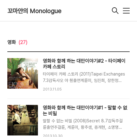
꼬마얀의 Monologue
메
뉴
영화
(27)
영화와 함께 하는 대만이야기#2 - 타이페이
카페 스토리
타이페이 카페 스토리 (2011)Taipei Exchanges
7.3감독샤오 야 췐출연계륜미, 임진희, 장한정보
드라마, 로맨스/멜로 | 대만 | 82 분 | 2011-07-
2013.11.05
07 글쓴이 평점 지난번 '말할 수 없는 비밀'에 이
은 두번째 글입니다. 말할 수 없는 비밀의 경우에
는 나름 국내에 보신 분들이 많다보니 담강고에 대
영화와 함께 하는 대만이야기#1 - 말할 수 없
해서도 아는 분들이 많았으리라 생각됩니다. 이번
는 비밀
에 소개해드릴 영화는 이보다는 국내에 덜 알려지
말할 수 없는 비밀 (2008)Secret 8.7감독주걸
긴 했지만 개인적으로 영화의 주요 주제였던 물물
륜출연주걸륜, 계륜미, 황추생, 증개현, 소명명정
교환 이야기가 흥미로웠고, 대만이라는 나라와 대
보로맨스/멜로 | 대만 | 102 분 | 2008-01-10
2013.10.30