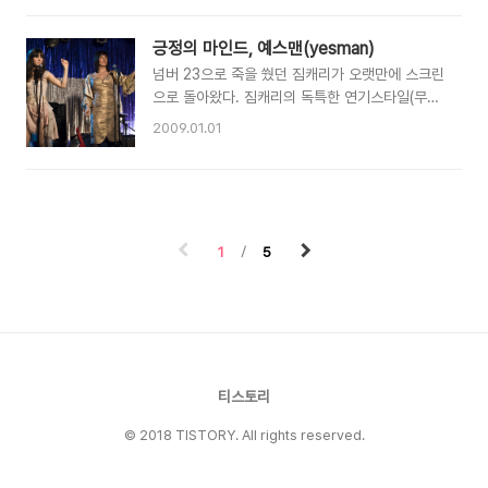
적이 여지껏 딱 한번( 바로 장동건씨께서 출연한
고 금요일날 보고 왔습니다. 역시나 다시 봐도 멋
2009 로스트 메모리즈 )뿐인 영화광으로서 그랬
진 영화임에 틀림없습니다. 분명 사람마다 취향이
긍정의 마인드, 예스맨(yesman)
을리가 없다고 생각한다.. 영화가 뜻하고자하는바
다르기때문에 호평이 이해되지 않는 분들도 있을
는 알겠지만, 전달방법이나 전개가 다..
넘버 23으로 죽을 쒔던 짐캐리가 오랫만에 스크린
겁니다. 여지껏 보아오셨던 SF 영화에서처럼 단순
으로 돌아왔다. 짐캐리의 독특한 연기스타일(무지
히 외계인과 인간의 전쟁을 다루고 있는 영화가 아
오버하는..)때문에 큰 호감이 가는 배우는 아니긴
2009.01.01
닙니다. 포스터에서 보이는 거대선 우주선이 여지
하다. 그나마 그의 작품중에서 호감가는 것을 꼽아
껏 늘상 보아오던 미국 상공이 아니라 남아프리카
보라면 패떳에서도 자주 나오는 단어인 바보 둘이
요하네스버그 상공에 떠 있고, 미국의 대통령이 지
나오는 영화인 덤앤더머와 내가 알고 있는 현실이
구를 구하는 그런 스토리 진행이 아닙니다. 때문에
조작된 것임을 알게되는 영화 트루먼 쇼, 독특한
화끈한 때려부수기 영화를 기대하신다면 실망하실
사랑이야기인 이터널 선샤인정도이다. 그러나 그
수도 있겠지만, 그렇다고 액션이 빠져있는 것은..
1
5
도 점차 나이가 먹어가는 탓인지 특유의 너무 오바
하는 연기에서 적당히(?) 오버하면서 이끌어가는
타입으로 조금은 바뀐 것이 아닌가 싶다. 예스맨에
대한 느낌을 솔직히 얘기하자면 짐캐리를 위한 영
화이자 짐캐리 원맨쇼 영화이다. 영화는 '노'만을
일삼으며 지루한 쳇바퀴 속에서 부정적인 마인드
로 살아오던 이가 생활방식을 반대로 뒤엎..
티스토리
© 2018 TISTORY. All rights reserved.