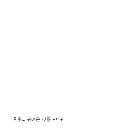
후후... 귀여운 것들 +ㅁ+