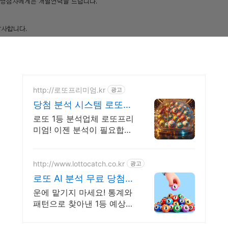
http://로또프리미엄.kr
광고
당첨 분석 시스템 로또번
호 분석업체
로또 1등 분석업체 로또프리
미엄! 이젠 분석이 필요합니
다.
http://www.lottocatch.co.kr
광고
로또 AI 분석 무료 당첨
결과로 입증한 분석기술!
운에 맡기지 마세요! 통계와
패턴으로 찾아낸 1등 예상번
호 선착순 무료 발급.