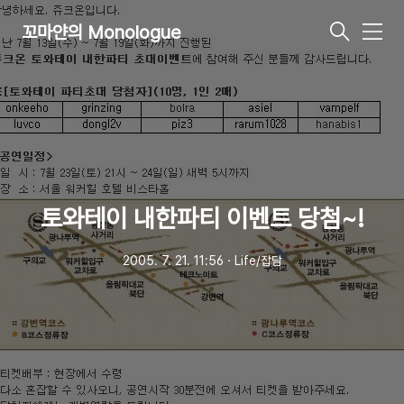
꼬마얀의 Monologue
메
뉴
토와테이 내한파티 이벤트 당첨~!
2005. 7. 21. 11:56
ㆍ
Life/잡담