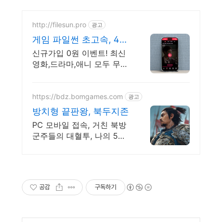
http://filesun.pro
광고
게임 파일썬 초고속, 4K
실시간 보기!
신규가입 0원 이벤트! 최신
영화,드라마,애니 모두 무료!
4K 스트리밍
https://bdz.bomgames.com
광고
방치형 끝판왕, 북두지존
PC 모바일 접속, 거친 북방
군주들의 대혈투, 나의 5개
무장 캐릭터 동시 전투
공감
구독하기