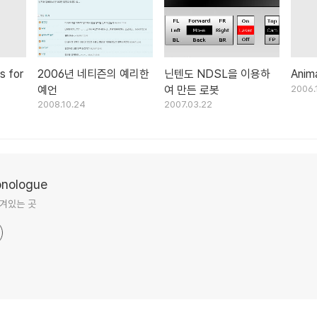
s for
2006년 네티즌의 예리한
닌텐도 NDSL을 이용하
Anim
예언
여 만든 로봇
2006.
2008.10.24
2007.03.22
ologue
겨있는 곳