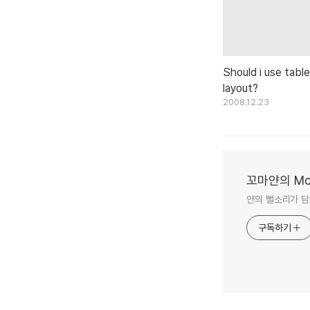
Should i use table
layout?
2008.12.23
꼬마얀의 Mon
얀의 뻘소리가 담
구독하기