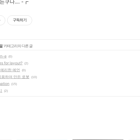
구나.... -┏
구독하기
들
' 카테고리의 다른 글
rn-e
(0)
es for layout?
(2)
 예리한 예언
(0)
이용하여 만든 로봇
(10)
mation
(15)
디
(2)