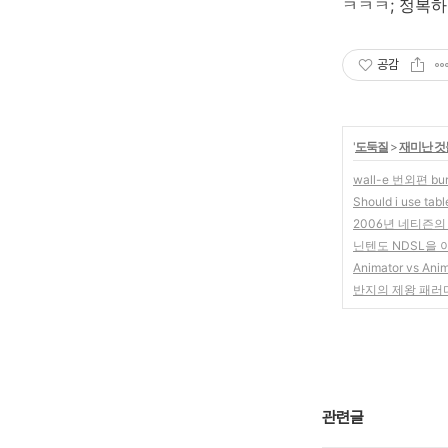
ㅋㅋㅋ; 정복하는
공감
'
도둑질
>
재미난 것
wall-e 번외편 bu
Should i use tabl
2006년 네티즌의
닌텐도 NDSL을 
Animator vs Ani
반지의 제왕 패러
관련글