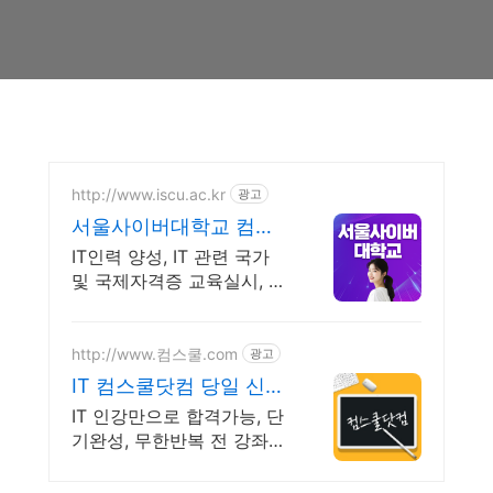
http://www.iscu.ac.kr
광고
서울사이버대학교 컴퓨
터공학과 2026 가을학기
IT인력 양성, IT 관련 국가
신편입생
및 국제자격증 교육실시, 사
이버대 신입생 수 1위 장학
금 지급 1위, 학사 석사 박사
온라인복수학위까지
http://www.컴스쿨.com
광고
IT 컴스쿨닷컴 당일 신청
&결제시 기프티콘!
IT 인강만으로 합격가능, 단
기완성, 무한반복 전 강좌
스마트폰 학습가능