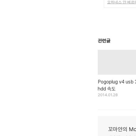
요하네스 얀 베르
관련글
Pogoplug v4 usb 
hdd 속도
2014.01.28
꼬마얀의 Mon