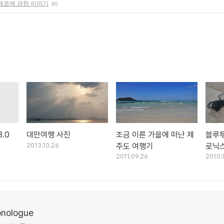
메르에 관한 이야기
(0)
3.0
대만여행 사진
조금 이른 가을에 떠난 제
블루투
2013.10.26
주도 여행기
로닉스
2011.09.26
2010.
구매
ologue