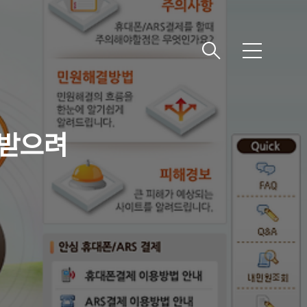
메
뉴
불받으려