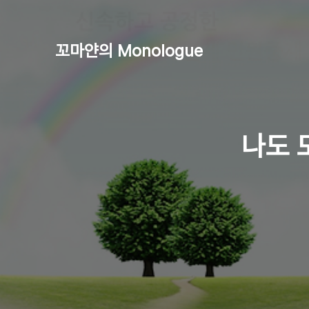
꼬마얀의 Monologue
나도 