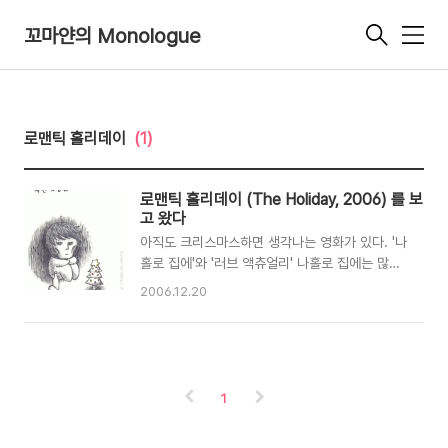
꼬마얀의 Monologue
메
뉴
로맨틱 홀리데이
(1)
로맨틱 홀리데이 (The Holiday, 2006) 를 보
고 왔다
아직도 크리스마스하면 생각나는 영화가 있다. '나
홀로 집에'와 '러브 액츄얼리' 나홀로 집에는 많은
분들이 공감하면서 솔로들에겐 영화 제목조차도
2006.12.20
저주스러운 영화... 그러면서도 크리스마스에 자신
도 모르게 고통받고 있는 2명의 도둑들을 보면서
쓴웃음을 짓고 있을지도 모른다. 로맨틱 홀리데이
도 그런 기억 속의 영화가 되길 바라며 접하게 되
었다. 영화는 생각보다 괜찮았다. 엄청나게 쨘한
1
감동을 주지는 않지만, 내내 따뜻함과 포근함을 느
끼게 해주었고 웃음을 잃지않게끔 해주었다. 이 영