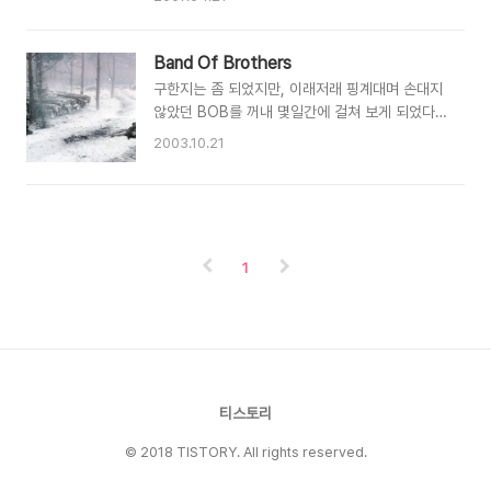
영예정이라고 하니 다들 조금만 기다려봅시다 =)
름에서도 알 수 있듯이 태평양 전쟁을 배경으로 하
잇힝~
는 10부작 드라마로서 호주에서 촬영이 이루진다
고 한다. 이번 작품 역시 '톰 행크스 + 스티븐 스필
Band Of Brothers
버그' 공동제작으로 이루어진다고 하니... 내 마음
구한지는 좀 되었지만, 이래저래 핑계대며 손대지
은 벌써부터 두근두근 +ㅅ+ 관련기사 :
않았던 BOB를 꺼내 몇일간에 걸쳐 보게 되었다.
http://news.naver.com/news/read.php?
본래 밀리터리를 좋아하던지라 사실적인 전쟁영화
2003.10.21
mode=... The Pacific War IMDB 정보 :
(..?)라고 알려져 더욱 기대가 컸다. 스필버그와 행
http://imdb.com/title/tt0374463/
크스는 나를 실망시키지 않았고, 총 10부작의 이
작품을 보는 동안 나는 1944년에 존재했다. 다소
'영웅만들기'적인 요소도 있지만, 실제로 있었던
일을 바탕으로 만들었기에 더욱 가슴에 와닿았는
1
지도 모르겠다. 보통 대부분의 것은 한 번 보고 다
시 손이 가기가 쉽지 않은데, 나는 벌써 1편을 다
시금 손대고 있다. 이미지는 6부, 바스통
(Bastogne)중 한 장면. 눈 앞의 쓰러진 전우를
구하지 못하고 돌아나올때의 심정은 어떠할까...
요즘같이 개인주의다 어쩐다 하지만, 자신이 그렇
게 되었을때 좋은 대우를 받기..
티스토리
© 2018 TISTORY. All rights reserved.