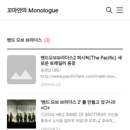
꼬마얀의 Monologue
메
뉴
밴드 오브 브라더스
(3)
밴드오브브라더스2 퍼시픽(The Pacific) 새
로운 트레일러 등장
동영상 URL:
http://www.pacificfans.com/trailer.mov
수많은 밀리터리팬들을 설레이게 만들었던 Band
2009.06.22
of Brothers (밴드 오브 브라더스)의 후속작이라
고 할 수 있는 'The Pacific' 의 새로운 트레일러
가 나왔군요!! 일전에 포스팅했을때의 이름은
'밴드 오브 브라더스 2' 를 만들고 있구나!!
'The Pacific War'였는데, 이름이 변경된 것을
+□+
보니 퍼시픽으로 방영될 것 같습니다~ ♪ 스티븐
ⓒ2006 HBO. BAND OF BROTHERS 지인을
스필버그와 톰 행크스가 뭉쳐서 열심히 만들어 막
통해서 소식을 접하게 되었다!! 유후~♪ 후속작의
바지단계인가보네요~ 내년 봄 미국와 영국에서 방
이름은 태평양 전쟁(The Pacific War)이며, 이
2007.04.21