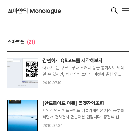
꼬마얀의 Monologue
메
뉴
스마트폰
(21)
간편하게 QR코드를 제작해보자
QR코드는 쿠루쿠루나 스캐니 등을 통해서도 제작
할 수 있지만, 제가 안드로이드 마켓에 올린 앱을
바로 찾아갈 수 있는 코드가 필요했습니다. 앞서
2010.07.10
말한 2개는 market:// 링크로의 연결이 불가능했
거든요.
http://zxing.appspot.com/generator/ 방법
[안드로이드 어플] 올앳잔액조회
은 간단합니다. 위 사이트로 접속하셔서 위쪽의
개인적으로 안드로이드 어플리케이션 제작 공부를
Contents 를 URL로 변경후, 원하시는 URL을
하면서 겸사겸사 만들어본 앱입니다. 충전식 선불
입력하고 generate 버튼을 눌러주기만 하면 됩
카드인 올앳카드의 현재 잔액을 조회하여 위젯으
니다. 그러면 QR 코드가 생성되고 그걸 가져다가
2010.07.04
로 표시하는 기능을 가지고 있습니다. [다운로드]
쓰기만 하면 됩니다!!