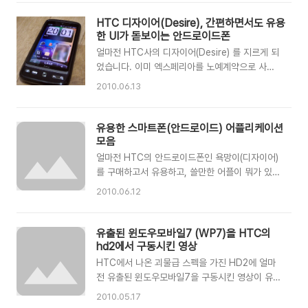
하단의 QR 코드 또는 안드로이드 마켓에서 '올앳
잔액조회'로 검색해보세요
HTC 디자이어(Desire), 간편하면서도 유용
https://play.google.com/store/apps/details?
한 UI가 돋보이는 안드로이드폰
id=kr.myan.AllatRemin&feature=search_result#
얼마전 HTC사의 디자이어(Desire) 를 지르게 되
t=W251bGwsMSwxLDEsImtyLm15YW4uQWxsYX
었습니다. 이미 엑스페리아를 노예계약으로 사용
중이었기때문에, 고민고민하긴했지만 예전부터 눈
2010.06.13
독을 들여왔던 안드로이드 OS가 탑재되었다는 사
실도 한몫했습니다. 갤럭시A, 안드로원, 모토로이
등 많은 수의 안드로이드 폰들이 국내에 발매되었
유용한 스마트폰(안드로이드) 어플리케이션
지만 그 중에서 디자이어만이 제 눈에 확 들어왔
모음
죠. 그 이유는 엑스페리아를 사용하면서 HTC라는
얼마전 HTC의 안드로이드폰인 욕망이(디자이어)
브랜드에 대한 인지도가 매우 좋아진 점도 있고,
를 구매하고서 유용하고, 쓸만한 어플이 뭐가 있을
화려한 스펙과 함께 국내 개발사에서 만든 폰들과
까 싶어서 여러군데를 돌아다니며 수집하고 현재
2010.06.12
는 다르게 지속적인 지원(비공식적인 부분도 포함)
제 폰에 깔려있는 어플들입니다. 저처럼 이곳저곳
이 충분히 가능할 것이라는 점, 센스UI 라는 멋진
을 둘러보실 필요없이 한곳에서 쭉 보시고 참조하
UI 가 포함되어 있다는 사실등입니다. * 터치감도
시라고 모아봤습니다. 이곳에 기재된 프로그램들
유출된 윈도우모바일7 (WP7)을 HTC의
와 빠른 반응속도 정전식 터치액정에 1Ghz의
은 안드로이드 마켓에서 검색하여 받아보실 수 있
hd2에서 구동시킨 영상
CPU 을 가지고 있기 때문에 화면의 ..
습니다 *. 3g watchdog 3g 데이타 사용량을 조
HTC에서 나온 괴물급 스펙을 가진 HD2에 얼마
회 및 특정 사용량 이상 초과시 알람 및 3g 데이타
전 유출된 윈도우모바일7을 구동시킨 영상이 유투
통신 기능을 OFF 시킬 수 있는 매우 유용한 프로
브에 있더군요. 추후 업그레이드가 지원이 된다..
2010.05.17
그램입니다. *. animal translator 동물들이 말
안된다.. 말이 많은데, 구동영상을 보면 충분히 돌