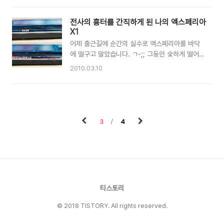
하는 것을 번역해서 알려준다는 모토의 프로그램
아갈 것도 같습니다. 해당 기기에 최적화되어 있지
인데 잉여 어플입니다. 큰 정확성은 기대하지 마세
않은데도 무난하게 돌아가는 모습을 볼 수 있네요.
전사의 흉터를 간직하게 된 나의 엑스페리아
요 ㅎㅎ; *. asccicamera 기존의 사진 및 카메라
X1
로 찍은 사진..
어제 출근길에 순간의 실수로 엑스페리아를 바닥
에 떨구고 말았습니다. ㄱ-;; 그동안 숯하게 떨어
뜨려보긴 했지만, 이렇게 심하게 망가진 적은 없었
2010.03.10
는데 살짝 속이 쓰리군요 T^T 키보드 쪽이 우그러
져서 M 키가 잘 안 눌리는 점과 액정 부분의 케이
스가 벌어져서 액정을 누를때 액정이 살짝살짝 들
어갔다 나왔다 하는 문제가 있네요..; 이건 좀 상태
가 심각해서 분명 AS 가 필요할듯 싶은데 견적이
3
4
얼마나 나올지 심히 걱정이 되는군요 ㅡ,ㅡ 아마도
출혈이 크지않을까 싶네요 ㄷㄷㄷ
티스토리
© 2018 TISTORY. All rights reserved.