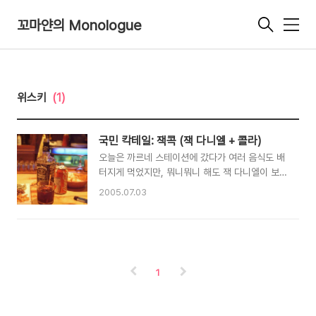
꼬마얀의 Monologue
메
뉴
위스키
(1)
국민 칵테일: 잭콕 (잭 다니엘 + 콜라)
오늘은 까르네 스테이션에 갔다가 여러 음식도 배
터지게 먹었지만, 뭐니뭐니 해도 잭 다니엘이 보이
길래 넷이서 즉석에서 잭콕을 무쟈게 만들어먹었
2005.07.03
다. ㅋㅋㅋ; 뭐 사진은 내가 찍은건 아니지만 (카메
라를 안 가져가서...) 잭 다니엘의 진한 향을 진하
게 느낄 수 있는 시간이었다. 푸흐흐... 나초와 스
파게티도 배터지게 빵빵~ +_+
1