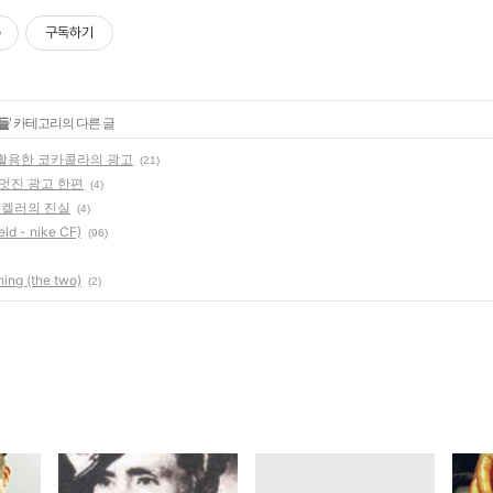
구독하기
들
' 카테고리의 다른 글
 활용한 코카콜라의 광고
(21)
 멋진 광고 한편
(4)
 켈러의 진실
(4)
ield - nike CF)
(96)
hing (the two)
(2)