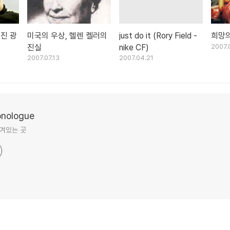
멋진 광
미국의 우상, 헬렌 켈러의
just do it (Rory Field -
희망의 
진실
nike CF)
2007.
2007.07.13
2007.04.21
ologue
겨있는 곳