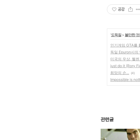
공감
'
도둑질
>
볼만한 것
인기게임 GTA를
독일 Epuron사의
미국의 우상, 헬렌
just do it (Rory F
희망의 손...
(4)
Impossible is not
관련글