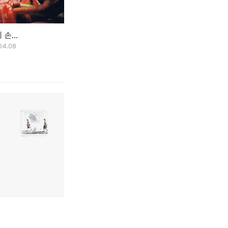
손...
04.08