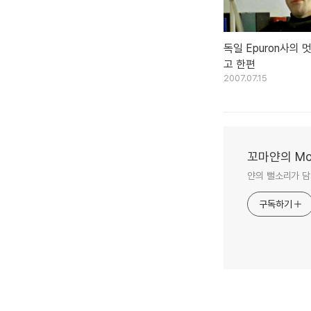
독일 Epuron사의 
고 한편
2007.07.15
꼬마얀의 Mon
얀의 뻘소리가 담
구독하기