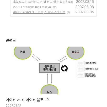
2007.08.15
올블로그의 스팸신고는 잘 되고 있는 걸까?
(12)
2007.08.08
2007 Let's spris rock festival
(11)
2007.08.06
뷔페식 패밀리 레스토랑, 까르네 스테이션
(8)
관련글
네이버 vs 비 네이버 블로그?
2007.08.19