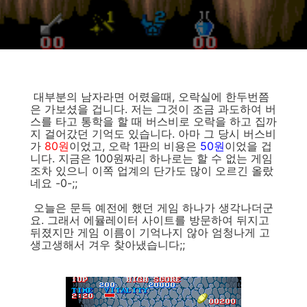
대부분의 남자라면 어렸을때, 오락실에 한두번쯤
은 가보셨을 겁니다. 저는 그것이 조금 과도하여 버
스를 타고 통학을 할 때 버스비로 오락을 하고 집까
지 걸어갔던 기억도 있습니다. 아마 그 당시 버스비
가
80원
이었고, 오락 1판의 비용은
50원
이었을 겁
니다. 지금은 100원짜리 하나로는 할 수 없는 게임
조차 있으니 이쪽 업계의 단가도 많이 오르긴 올랐
네요 -0-;;
오늘은 문득 예전에 했던 게임 하나가 생각나더군
요. 그래서 에뮬레이터 사이트를 방문하여 뒤지고
뒤졌지만 게임 이름이 기억나지 않아 엄청나게 고
생고생해서 겨우 찾아냈습니다;;