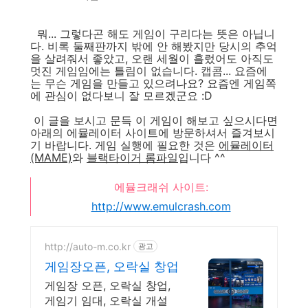
뭐... 그렇다곤 해도 게임이 구리다는 뜻은 아닙니
다. 비록 둘째판까지 밖에 안 해봤지만 당시의 추억
을 살려줘서 좋았고, 오랜 세월이 흘렀어도 아직도
멋진 게임임에는 틀림이 없습니다. 캡콤... 요즘에
는 무슨 게임을 만들고 있으려나요? 요즘엔 게임쪽
에 관심이 없다보니 잘 모르겠군요 :D
이 글을 보시고 문득 이 게임이 해보고 싶으시다면
아래의 에뮬레이터 사이트에 방문하셔서 즐겨보시
기 바랍니다. 게임 실행에 필요한 것은
에뮬레이터
(MAME)
와
블랙타이거 롬파일
입니다 ^^
에뮬크래쉬 사이트:
http://www.emulcrash.com
http://auto-m.co.kr
광고
게임장오픈, 오락실 창업
게임장 오픈, 오락실 창업,
게임기 임대, 오락실 개설