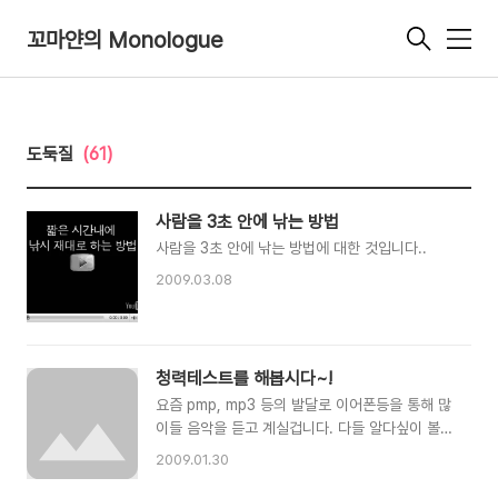
꼬마얀의 Monologue
메
뉴
도둑질
(61)
사람을 3초 안에 낚는 방법
사람을 3초 안에 낚는 방법에 대한 것입니다..
2009.03.08
청력테스트를 해봅시다~!
요즘 pmp, mp3 등의 발달로 이어폰등을 통해 많
이들 음악을 듣고 계실겁니다. 다들 알다싶이 볼륨
이 너무 클 경우 청력이 손실될 수 있는데, 아래의
2009.01.30
사이트를 통해 자신의 청력이 현재 어느정도인지