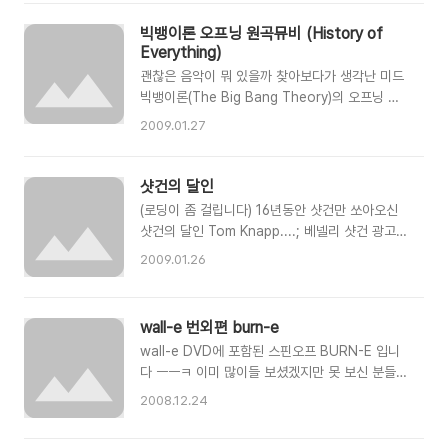
판가름하는데 도움이 될 듯 합니다 :)
http://www.ultrasonic-ringtones.com/ 상
빅뱅이론 오프닝 원곡뮤비 (History of
단 사이트로 들어가서 각 항목별로 ▶ 플레이 버튼
Everything)
을 눌러서 어느정도 소리까지 들리는지 확인해보
괜찮은 음악이 뭐 있을까 찾아보다가 생각난 미드
시면 됩니다. 아래는 결과에 따른 간략 설명! ■
빅뱅이론(The Big Bang Theory)의 오프닝 음
8kHz: 귀가 상했거나 연로하셨거나, 아니면 둘
악을 찾아보니 드라마를 위해서 만든 곡이 아니라
다. ■ 10kHz: 귀가 10대를 기억하지 못하고 계
2009.01.27
원곡이 따로 있더군요. 캐나다 그룹인
십니다. ■ 12kHz: 중년에 다가가고 있습니다. ■
Barenaked ladies가 History of Everything
14.1kHz: 젊고 싶지만 어쩔수 없는게 현실 ■
라는 곡입니다. 20초정도까지가 드라마 오프닝으
샷건의 달인
14.9kHz: 30대 정도의 청력입니다. ■ 15.8..
로 나오는 부분이죠 :) 찾아봐도 한글자막까지 입
(로딩이 좀 걸립니다) 16년동안 샷건만 쏘아오신
혀진 것이 따로 보이지않아 s9에도 넣을겸해서 후
샷건의 달인 Tom Knapp....; 베넬리 샷건 광고
다닥 자막을 입히고 공유차원에서 블로그에도 올
동영상이라고 하는데, 이거... 이분 실력이 장난이
2009.01.26
려봅니다 -_-a 자막을 좀 발로 만들어서 싱크가
아니네요. 튀어나온 탄피까지 맞추는 실력에 완전
약간씩 어긋나는 부분이 있지만 양해바랍니다 ㅡ
ㅎㄷㄷ; 클레이사격계에서 좀 유명한 분이라고 하
ㅡ; 필요하신분들은 아래를 클릭하셔서 자막파일
는군요. 이 분이 레지던트이블에 캐릭터로 등장하
wall-e 번외편 burn-e
받아가세요~
면 좀비는 씨가 마를듯;
wall-e DVD에 포함된 스핀오프 BURN-E 입니
다 ㅡㅡㅋ 이미 많이들 보셨겠지만 못 보신 분들
구경 함 하시라고 올려봅니다 -ㅂ- 필히 WALL-E
2008.12.24
를 먼저 보고 봐야지, 그렇지않으면 그닥 재미없을
거에요~ 그나저나 픽사 아놔 이런 센스... '모'만큼