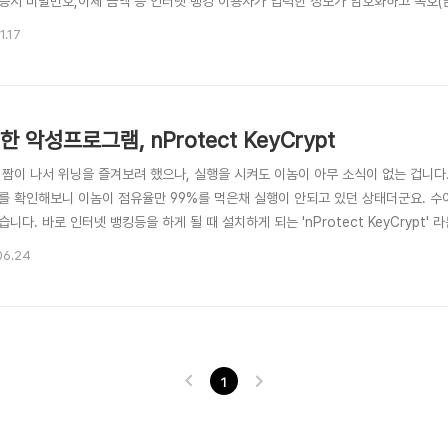
증서 비밀번호,이체 금액 등 인터넷 뱅킹 이용자가 입력한 정보가 암호화하고 복호(
문보기 ) 비록 현장에 직접 가보진 못했지만, 액티브X로 떡칠하면 안전할거라는 우리
1.17
AX를 안 쓴다고 해서 보안이 철저해지는 것은 아니겠지만 단지 편하다는 이유로 다른 
한 악성프로그램, nProtect KeyCrypt
 짬이 나서 위닝을 즐겨보려 했으나, 실행을 시켜도 이놈이 아무 소식이 없는 겁니다.
를 확인해보니 이놈이 점유율만 99%를 먹은채 실행이 안되고 있던 상태더군요. 수
니다. 바로 인터넷 뱅킹등을 하게 될 때 설치하게 되는 'nProtect KeyCrypt
되더군요. 어이가 없더군요 -_-; 자칭 보안 프로그램이라는 놈이 프로그램 실행을 방해
06.24
고 계시겠지만, 몇가지 얘기해볼까요? 설치 후, 윈도우 실행시마다 자동으로 뜨는 인터
1