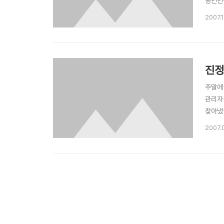
공인인
기사원
2007.1
론, 
진정
주말에
관리자
찾아냈습
행이 안
2007.
잘 알