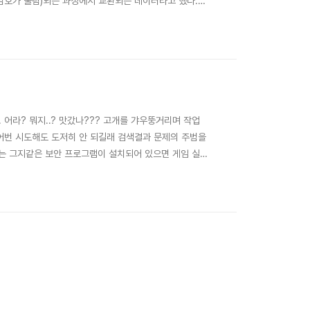
암호가 풀림)되는 과정에서 교환되는 데이터라고 했다.(
나라 은행들의 생각을 바꿀 계기가 됐으면 좋겠다... 물
브라우저, 운영체제에서 사용할 수도 없고 보안에 더 구..
 어라? 뭐지..? 맛갔나??? 고개를 갸우뚱거리며 작업
어번 시도해도 도저히 안 되길래 검색결과 문제의 주범을
' 라는 그지같은 보안 프로그램이 설치되어 있으면 게임 실
하다니요.... 뭐, NPROTECT의 악명은 익히 들어서
넷 툴바 설치창입니다. 아주 막나..