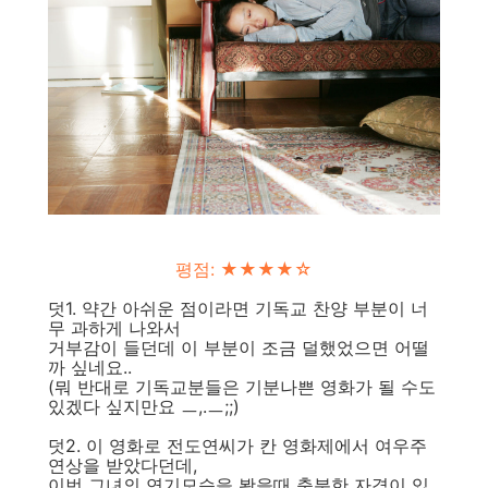
평점: ★★★
★
☆
덧1. 약간 아쉬운 점이라면 기독교 찬양 부분이 너
무 과하게 나와서
거부감이 들던데 이 부분이 조금 덜했었으면 어떨
까 싶네요..
(뭐 반대로 기독교분들은 기분나쁜 영화가 될 수도
있겠다 싶지만요 ㅡ,.ㅡ;;)
덧2. 이 영화로 전도연씨가 칸 영화제에서 여우주
연상을 받았다던데,
이번 그녀의 연기모습을 봤을때 충분한 자격이 있