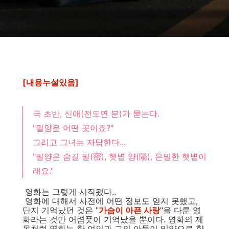
[내용누설있음]
극 초반, 신애(전도연 분)가 묻는다.
"밀양은 어떤 곳이죠?"
그리고 그녀는 자답한다...
"밀양은 숨길 밀(密), 햇볕 양(陽), 은밀한 햇볕이
래요."
영화는 그렇게 시작됐다..
영화에 대해서 사전에 어떤 정보도 얻지 못했고,
단지 기억났던 것은 "
가슴이 아픈 사랑
"을 다룬 영
화라는 것만 어렴풋이 기억났을 뿐이다. 영화의 제
목처럼 영화는 한 여인과 그의 아들이 밀양으로 향