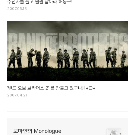
주전자를 들고 훨훨 날아라 허동구!
2007.05.13
'밴드 오브 브라더스 2' 를 만들고 있구나!! +□+
2007.04.21
꼬마얀의 Monologue