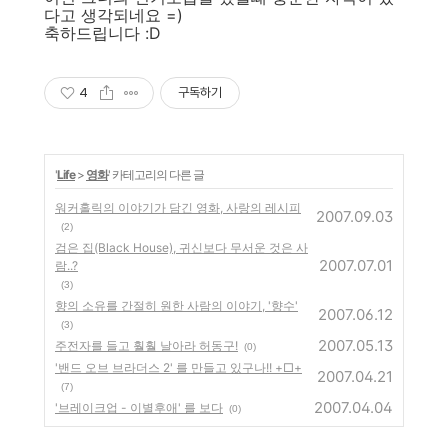
다고 생각되네요 =)
축하드립니다 :D
4
구독하기
'
Life
>
영화
' 카테고리의 다른 글
워커홀릭의 이야기가 담긴 영화, 사랑의 레시피
2007.09.03
(2)
검은 집(Black House), 귀신보다 무서운 것은 사
2007.07.01
람..?
(3)
향의 소유를 간절히 원한 사람의 이야기, '향수'
2007.06.12
(3)
2007.05.13
주전자를 들고 훨훨 날아라 허동구!
(0)
'밴드 오브 브라더스 2' 를 만들고 있구나!! +□+
2007.04.21
(7)
2007.04.04
'브레이크업 - 이별후애' 를 보다
(0)