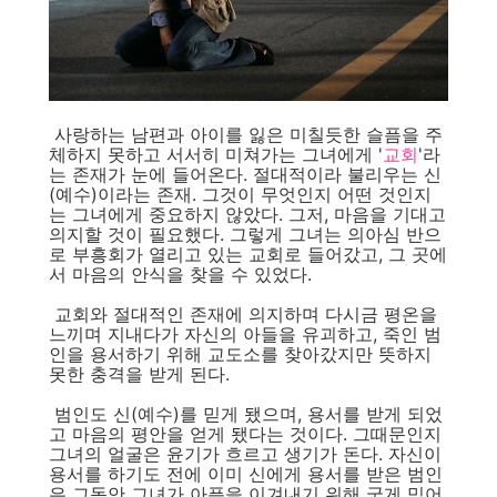
사랑하는 남편과 아이를 잃은 미칠듯한 슬픔을 주
체하지 못하고 서서히 미쳐가는 그녀에게 '
교회
'라
는 존재가 눈에 들어온다. 절대적이라 불리우는 신
(예수)이라는 존재. 그것이 무엇인지 어떤 것인지
는 그녀에게 중요하지 않았다. 그저, 마음을 기대고
의지할 것이 필요했다. 그렇게 그녀는 의아심 반으
로 부흥회가 열리고 있는 교회로 들어갔고, 그 곳에
서 마음의 안식을 찾을 수 있었다.
교회와 절대적인 존재에 의지하며 다시금 평온을
느끼며 지내다가 자신의 아들을 유괴하고, 죽인 범
인을 용서하기 위해 교도소를 찾아갔지만 뜻하지
못한 충격을 받게 된다.
범인도 신(예수)를 믿게 됐으며, 용서를 받게 되었
고 마음의 평안을 얻게 됐다는 것이다. 그때문인지
그녀의 얼굴은 윤기가 흐르고 생기가 돈다. 자신이
용서를 하기도 전에 이미 신에게 용서를 받은 범인
은 그동안 그녀가 아픔을 이겨내기 위해 굳게 믿어