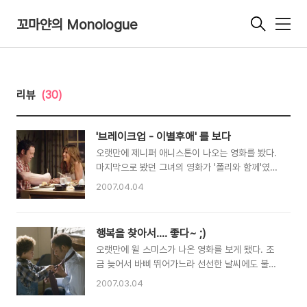
꼬마얀의 Monologue
메
뉴
리뷰
(30)
'브레이크업 - 이별후애' 를 보다
오랫만에 제니퍼 애니스톤이 나오는 영화를 봤다.
마지막으로 봤던 그녀의 영화가 '폴리와 함께'였던
가..? @ㅅ@)a 뭐 그르타;; 영화는 주변에서 쉽게
2007.04.04
볼 수 있을 법한 연인들의 다툼에 관해서 다루고
있다. 현실적이라 다소 지루한 면이 없잖아 있지
만, 그래도 흥미진진하게 봤다. =) 게리와 브룩의
행복을 찾아서.... 좋다~ ;)
다툼은 여느 연인들이 행할 수도 있는 실수들로서
오랫만에 윌 스미스가 나온 영화를 보게 됐다. 조
상대에게 상처를 주기도 했고, 유치한 면도 없잖아
금 늦어서 바삐 뛰어가느라 선선한 날씨에도 불구
있다. 둘은 서로를 사랑했지만, 자신의 감정을 표
하고 땀을 흘리긴 했지만, 전날 비가 부슬부슬(까
현함에 있어 서툴었던 것이 문제였던 듯 싶다. 연
2007.03.04
진 아니려나...;)와서 그런지 공기 내음이 평소의
인간의 다툼에서 흔히 저지를 수 있는 것들 말이