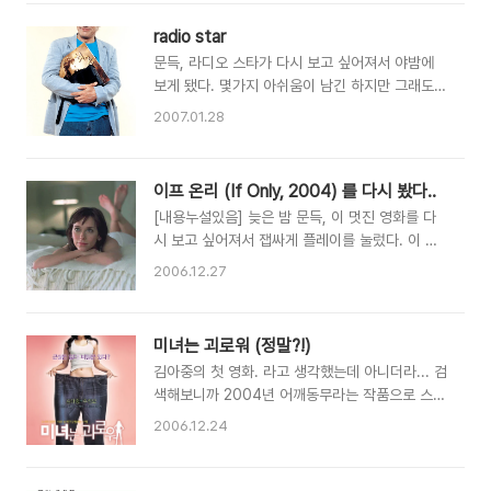
서울과는 다른 산뜻한 느낌이었다. 그렇게 정신없
다... 흔히 여자들은 남자가 충분히 눈치를 줄 수
이 상영관에 들어가고 영화는 시작되었다. =) 영화
있게끔 줬다고 말하지만, 정작 더 큰 문제는 남자
radio star
는 크리스 가드너라는 실존 인물의 이야기라고 했
는 여자의 그런 언어를 이해하는데 있어 서툴고 미
문득, 라디오 스타가 다시 보고 싶어져서 야밤에
다. 물론, 그 사람에 대해서 자세히 알아보진 못하
숙하다는 것이다. 있는 ..
보게 됐다. 몇가지 아쉬움이 남긴 하지만 그래도
고 그저 실화라는 이야기만 듣고 언제나처럼 영화
참 따뜻한 영화라고 생각된다. 박중훈의 얘기도 좋
에 대한 간단한 평만 들은 채 선택을 하게 되었다.
2007.01.28
았지만, 안성기 입장의 얘기도 참 좋을거 같은
어둡고 힘든 얘기를 풀어나가면서도 군데군데 위
데.... =) 개봉당시 관객수는 얼마 안되었다고 하지
트가 묻어있었고, 많은 부분이 가슴에 와닿으며 기
만, 혹시 아직까지 이 영화를 못 보신 분이 있다면
억에 남는 대사들도 있었다. "자네라면 인터뷰에
이프 온리 (If Only, 2004) 를 다시 봤다..
반드시! 보라고 추천하고 싶다. 지인에게도 보여주
셔츠도 입지않은 녀석에게 뭐라고 할텐가. 그리고
[내용누설있음] 늦은 밤 문득, 이 멋진 영화를 다
고 싶었는데 사정이 있어서 제대로 보지 못해서 다
내가 그를 고용한다면 자네는 뭐라 할..
시 보고 싶어져서 잽싸게 플레이를 눌렀다. 이 영
시금 보여주고 싶은 영화다. 영화 속 안성기의 대
화는 제니퍼 러브 휴잇의 존재감과 그녀가 가수라
사 "별은 말이지. 자기 혼자 빛나는 별은 거의 없
2006.12.27
는 것을 알게해준 영화이기도 하다. 러브 휴잇의
어. 다 빛을 받아서 반사하는 거야." 영화 속 안성
노래도 너무 좋았고, 영화 자체도 기억을 떠올리면
기처럼 내가 느끼지 못하고 있지만 주변에서 나를
서도 아련함을 느끼게 해준다. 개인적으로는 러브
위해주는 사람이 누가 있을까... 고맙다고 꼭 표현
미녀는 괴로워 (정말?!)
액츄얼리에 비할만큼 좋은 영화라고 생각한다. 아
해야겠다 =) BONUS: Ozzy Osbourne -
김아중의 첫 영화. 라고 생각했는데 아니더라... 검
무리 서로 죽고 못 사는 연인이라고 하더라도 가끔
Goodbye t..
색해보니까 2004년 어깨동무라는 작품으로 스크
씩은 사소한 일로 다투기 마련이다. 그렇게 다투는
린에 데뷔했더군. 그만큼 그녀는 비중이 없었다.
것도 일상이고, 화해하는 것도 일상이다. 그렇게
2006.12.24
적어도 내게만큼은... 그녀가 내겐 너무 가벼운 그
다투면서도 우리는 마음 한켠에는 작은 진심을 감
녀를 생각나게 하는 특수분장과 함께 찍은 영화 미
춘채 벽을 쌓아두고 살아간다. 겁쟁이 어른들의 사
녀는 괴로워 영화는 동명의 일본만화를 원작으로