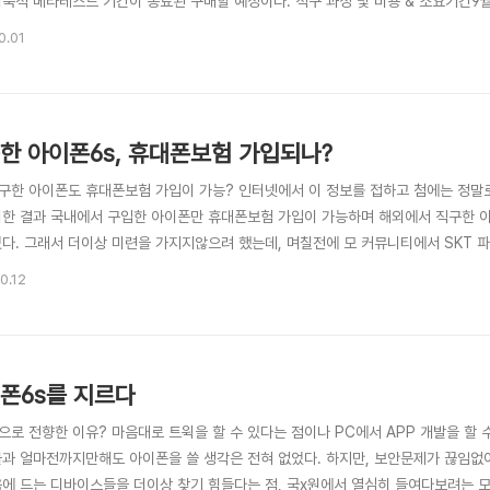
암묵적 베타테스트 기간이 종료된 구매할 예정이다. 직구 과정 및 비용 & 소요기간9
 구입$699미국 오레곤(OR)주는 면세 지역이기때문에 직구시 이중과세를 피할 수 있
0.01
송비 결제완료9,490원9월 23일 배대지에서 한국으로 국제배송9월 24일~26일 한국도
한 아이폰6s, 휴대폰보험 가입되나?
구한 아이폰도 휴대폰보험 가입이 가능? 인터넷에서 이 정보를 접하고 첨에는 정말로 
의한 결과 국내에서 구입한 아이폰만 휴대폰보험 가입이 가능하며 해외에서 직구한 
었다. 그래서 더이상 미련을 가지지않으려 했는데, 며칠전에 모 커뮤니티에서 SKT 
경된 정책이 있는지 재문의해보았다. 해외직구한 아이폰도 휴대폰파손보험 가입은 가능하다
0.12
 왔다. 한국에 정식 발매된 아이폰에 한정되며, 한국 모델 넘버가 찍혀있는 기기만
..
폰6s를 지르다
으로 전향한 이유? 마음대로 트윅을 할 수 있다는 점이나 PC에서 APP 개발을 할
불과 얼마전까지만해도 아이폰을 쓸 생각은 전혀 없었다. 하지만, 보안문제가 끊임없
음에 드는 디바이스들을 더이상 찾기 힘들다는 점, 국x원에서 열심히 들여다보려는 