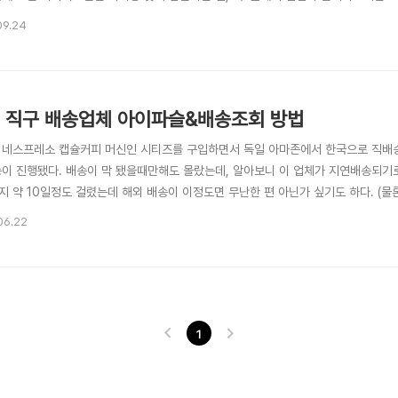
드만을 고집할 필요성을 잃어버렸다. 그리고 기왕 사는 김에 통신사 노예에서 벗어날
09.24
국 직구폰이 저렴하기에 좀 더 빨리 쓸 수 있다는 장점으로 합리화시키며 직구를 하게 
 직구 배송업체 아이파슬&배송조회 방법
 네스프레소 캡슐커피 머신인 시티즈를 구입하면서 독일 아마존에서 한국으로 직배송을 
송이 진행됐다. 배송이 막 됐을때만해도 몰랐는데, 알아보니 이 업체가 지연배송되기로 
지 약 10일정도 걸렸는데 해외 배송이 이정도면 무난한 편 아닌가 싶기도 하다. (
일만에 왔지만 말이다) 아이파슬의 경우 구매후, 통관을 위해서 주민등록번호를 요구
06.22
송처리가 늦게 된다. 스팸설정에 따라서 스팸메일함으로 들어가버리는 경우도 있으니 
1