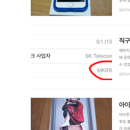
후에 
64GB
2017.1
스) 배
직구
해외직
에 문
수 있
에 변
2015.1
답변이
"KH"가
아이
아이폰
후로 
가 마