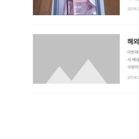
드로이
2015.
보다 미
플 미..
해외
이번에
서 배
수령까
는 5
2014.
록 배
을..