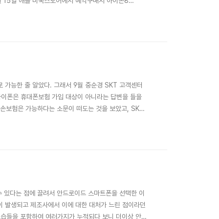
월 15일 애플 미국스토어에서 예약구매시 아이폰8
다9월 22일 OR 배대지 도착9월 22일 배대지 (이하넥
착 & 통관처리관세10% (80,740원)..
가능한 줄 알았다. 그래서 9월 중순경 SKT 고객센터
아이폰은 휴대폰보험 가입 대상이 아니라는 답변을 들을
파손보험은 가능하다는 소문이 떠도는 것을 보았고, SKT
고?! .... 이에 대해서 SKT 고객센터에서 명확한
 가능하다는 것이다. 설정>일반>정보>모델 넘버에
 수 있다는 점에 끌려서 안드로이드 스마트폰을 선택한 이
이 발생되고 제조사에서 이에 대한 대처가 느린 점이라던
모습들을 포함하여 여러가지가 누적되다 보니 더이상 안